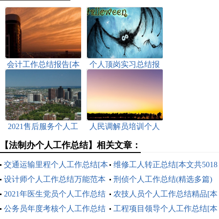
会计工作总结报告[本
个人顶岗实习总结报
文共3491字]
告多篇[本文共10847
字]
2021售后服务个人工
人民调解员培训个人
作总结[本文共6221字]
总结[本文共6771字]
【法制办个人工作总结】相关文章：
交通运输里程个人工作总结[本
维修工人转正总结[本文共5018
文共11354字]
设计师个人工作总结万能范本
字]
刑侦个人工作总结(精选多篇)
2021年[本文共4885字]
2021年医生党员个人工作总结
[本文共9991字]
农技人员个人工作总结精品[本
[本文共960字]
公务员年度考核个人工作总结
文共5542字]
工程项目领导个人工作总结[本