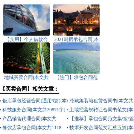
【实用】个人借款合
2021厨房承包合同[本
同范文八篇[本文共
文共2435字]
3815字]
地域买卖合同[本文共
【热门】承包合同范
6310字]
文集合九篇[本文共
【买卖合同】相关文章：
13083字]
饭店承包经营合同(通用9篇)[本
冷藏集装箱租赁合同书[本文共
文共14305字]
科技服务合同[本文共20871字]
3158字]
土地经营权转让合同书范文[本
产品销售代理合同[本文共
文共1619字]
【推荐】承包合同范文集锦7篇
23984字]
餐饮店承包合同[本文共1118
[本文共6108字]
技术开发合同范文汇总五篇[本