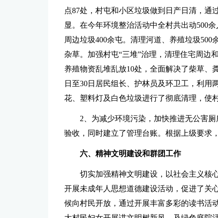
点87处，村屯和小区垃圾做到日产日清，通
显。在今年环境整治活动中全村共出动500余
周边垃圾400余屯。清理河道、养殖垃圾50
杂草。加强村屯“三堆”治理，清理住宅周边和
养殖物资乱堆乱放10处，全面解决了柴草、
日至30日居民组长、护林员及环卫工，利用
花、塑料灯及白色垃圾进行了彻底清理，使
2、为减少环境污染，加快推进无公害厕
验收，同时建立了管理台账。根据上级要求，摸
六、精神文明建设和群团工作
切实加强精神文明建设，以社会主义核
开展未成年人思想道德建设活动，促进了关
候向村民开放，通过开展丰富多彩的读书活
大村民妇女开展讲文明树新风，及绿色庭院活