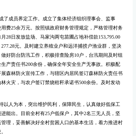
完成了成员界定工作。成立了集体经济组织理事会、监事
用费25余万元。按照镇政府财务管理规定，严格管理村务
8日发放盐场、马家沟两屯苗圃占地补偿款153,795.00
277.28元。及时建立养殖业户和远洋捕捞户渔业群，坚决
做好防台防汛工作，积极排查险房10户，台汛期间及时组
生产责任书200余份，确保全年安全生产无事故。积极配
开展森林防火宣传工作，与辖区内居民签订森林防火责任书
山林火灾，与农户签订禁烧秸秆承诺书500余份。及时发动
坚持以人为本，突出维护民利，保障民生，认真做好低保工
进能出。目前全村有25户低保户，其中2名三无人员，坚
态管理，妥善解决好全村贫困人口的基本生活，着力推进村
设。