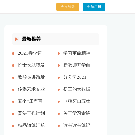
会员登录
会员注册
最新推荐
2O21春季运
学习革命精神
动会开幕式致
护士长就职发
传承红色基因
新教师开学自
辞[本文共
言[本文共
教导员讲话发
[本文共1195
我介绍[本文
分公司2021
2542字]
2590字]
言稿3分钟[本
传媒艺术专业
字]
共2450字]
年“安康杯”竞
初三的大数据
文共5689字]
求职信[本文
五个“庄严宣
赛活动总结
时代的读后感
《狼牙山五壮
共2695字]
告”，习近平
普法工作计划
[本文共1412
[本文共5032
士》读书笔记
关于学习雷锋
这篇讲话特
合集多篇[本
精品随笔汇总
字]
字]
(精选多篇)[本
的心得体会
读书读书笔记