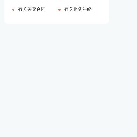
字]
[本文共6632
述职集锦五篇
有关买卖合同
论文撰写的一
子》品读心得
有关财务年终
字]
[本文共7583
集锦六篇[本
个基本工具
【多篇】[本
述职报告3篇
字]
文共4677字]
[本文共2009
文共3381字]
[本文共4409
字]
字]