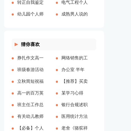
别“燃”交流研
文共5851字]
合集[本文共
转正自我鉴定
文共2690字]
500字[本文共
[本文共36216
电气工程个人
讨材料[本文
3628字]
（精选8篇）
幼儿园个人师
4163字]
字]
求职信[本文
成熟男人说的
共1367字]
[本文共7490
德总结[本文
共2963字]
话语[本文共
字]
共8447字]
2546字]
猜你喜欢
挣扎作文高一
网络销售的工
600字[本文共
班级春游活动
作总结15篇
办公室 半年
3210字]
总结(15篇)
立秋简短祝福
[本文共17993
工作总结(精
【推荐】买卖
[本文共12241
语[本文共
高一的百万英
字]
选多篇)[本文
合同范文汇编
某学习心得
字]
3601字]
镑观后感[本
班主任工作总
共12006字]
8篇[本文共
[本文共5847
银行合规述职
文共5658字]
结经验交流
有关幼儿教师
7648字]
字]
报告3篇[本文
医用统计方法
[本文共3561
实习总结四篇
【必备】个人
共5163字]
是医学科研和
老舍《骆驼祥