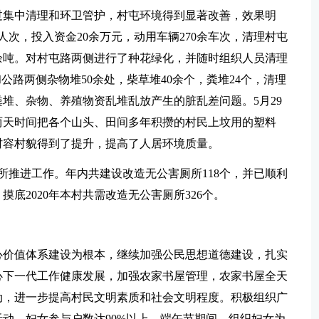
过集中清理和环卫管护，村屯环境得到显著改善，效果明
人次，投入资金20余万元，动用车辆270余车次，清理村屯
0余吨。对村屯路两侧进行了种花绿化，并随时组织人员清理
公路两侧杂物堆50余处，柴草堆40余个，粪堆24个，清理
粪堆、杂物、养殖物资乱堆乱放产生的脏乱差问题。5月29
两天时间把各个山头、田间多年积攒的村民上坟用的塑料
村容村貌得到了提升，提高了人居环境质量。
所推进工作。年内共建设改造无公害厕所118个，并已顺利
底2020年本村共需改造无公害厕所326个。
心价值体系建设为根本，继续加强公民思想道德建设，扎实
心下一代工作健康发展，加强农家书屋管理，农家书屋全天
动，进一步提高村民文明素质和社会文明程度。积极组织广
动，妇女参与户数达90%以上。端午节期间，组织妇女为