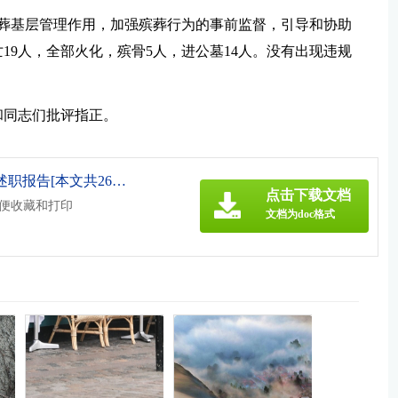
殡葬基层管理作用，加强殡葬行为的事前监督，引导和协助
亡19人，全部火化，殡骨5人，进公墓14人。没有出现违规
和同志们批评指正。
《村主要负责人向村民代表作述职报告[本文共2654字].doc》
点击下载文档
方便收藏和打印
文档为doc格式