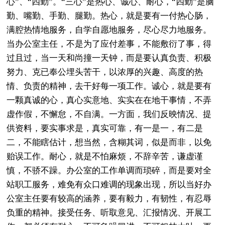
心”、“四勤”。“三心”是热心、诚心、耐心，“四勤”是脑
勤、嘴勤、手勤、腿勤。热心，就是要有一付热心肠，
满腔热情地服务，自学自愿地服务，尽心尽力地服务。
当办公室主任，不是为了应付差事，不能敷衍了事，得
过且过，当一天和尚撞一天钟，而是要认真负责、积极
努力、克已奉公埋头苦干，以浓厚的兴趣、高度的热
情、负责的精神，去干好每一项工作。诚心，就是要有
一颗真诚的心，真心实意地、实实在在地干事情，不弄
虚作假，不懈怠，不自满。一方面，我们反映情况、提
供资料，要实事求是，真实可靠，有一是一，有二是
二，不能瞎估计，想当然，含糊其词，似是而非，以免
贻误工作。耐心，就是不怕麻烦，不辞辛苦，谦虚谨
慎，不骄不躁。办公室的工作单调而琐碎，而是要对全
站职工服务，难免有众口难调的现象出现，所以当好办
公室主任要有较高的涵养，要有毅力，有韧性，有忍辱
负重的精神。接受任务、听取意见、汇报情况、开展工