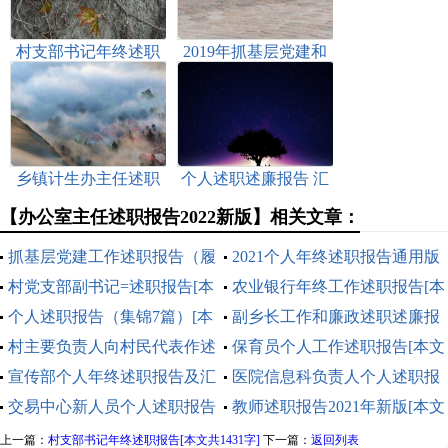
村支部书记年终述职
2019年抓基层党建和
报告[本文共1431字]
落实全面从严治党主
体责任述职述责报告
[本文共2019字]
乡镇计生办主任述职
个人述职述廉报告 汇
述廉报告(精选多篇)
总15篇[本文共34588
【办公室主任述职报告2022新版】相关文章：
[本文共14681字]
字]
抓基层党建工作述职报告（履
2021个人年终述职报告通用版
职情况、存在问题和下一步打
村党支部副书记=述职报告[本
[本文共5797字]
农业银行年终工作述职报告[本
算）[本文共1951字]
文共9851字]
个人述职报告（集锦7篇）[本
文共5852字]
副乡长工作和廉政述职述廉报
文共9546字]
村主要负责人向村民代表作述
告(精选多篇)[本文共8294字]
保育员个人工作述职报告[本文
职报告[本文共2654字]
宣传部个人年终述职报告及汇
共7122字]
医院信息科负责人个人述职报
报多篇[本文共10487字]
交易中心新人员个人述职报告
告[本文共1942字]
教师述职报告2021年新版[本文
[本文共2785字]
共7088字]
上一篇：
村支部书记年终述职报告[本文共1431字]
下一篇：
返回列表