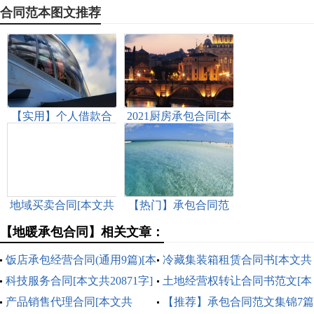
合同范本图文推荐
【实用】个人借款合
2021厨房承包合同[本
同范文八篇[本文共
文共2435字]
3815字]
地域买卖合同[本文共
【热门】承包合同范
6310字]
文集合九篇[本文共
【地暖承包合同】相关文章：
13083字]
饭店承包经营合同(通用9篇)[本
冷藏集装箱租赁合同书[本文共
文共14305字]
科技服务合同[本文共20871字]
3158字]
土地经营权转让合同书范文[本
产品销售代理合同[本文共
文共1619字]
【推荐】承包合同范文集锦7篇