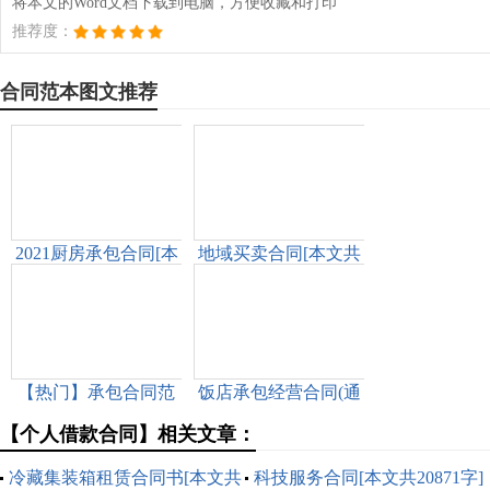
将本文的Word文档下载到电脑，方便收藏和打印
推荐度：
合同范本图文推荐
2021厨房承包合同[本
地域买卖合同[本文共
文共2435字]
6310字]
【热门】承包合同范
饭店承包经营合同(通
文集合九篇[本文共
用9篇)[本文共14305
【个人借款合同】相关文章：
13083字]
字]
冷藏集装箱租赁合同书[本文共
科技服务合同[本文共20871字]