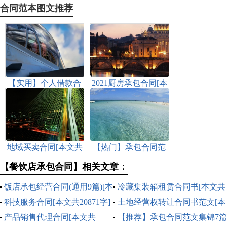
合同范本图文推荐
【实用】个人借款合
2021厨房承包合同[本
同范文八篇[本文共
文共2435字]
3815字]
地域买卖合同[本文共
【热门】承包合同范
6310字]
文集合九篇[本文共
【餐饮店承包合同】相关文章：
13083字]
饭店承包经营合同(通用9篇)[本
冷藏集装箱租赁合同书[本文共
文共14305字]
科技服务合同[本文共20871字]
3158字]
土地经营权转让合同书范文[本
产品销售代理合同[本文共
文共1619字]
【推荐】承包合同范文集锦7篇