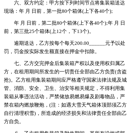
六、双方约定：甲方按下列时间节点将集装箱送达
现场：年 月 日前，第一批80个箱体(上下各40个);
年 月 日前，第二批80个箱体(上下各40个);年 月 日
前，第三批25个箱体(上12个，下13个)。
逾期送达，乙方按每个每天200.00______元予以处
罚，罚金按实际发生额直接在押金中扣除。
七、乙方交完押金后集装箱产权以及使用权归属乙
方，在租用期间所发生的一切责任全部由乙方负责(含盗
抢)。乙方租用集装箱期间应严格遵守国家法律法规及城
管、消防、安全、卫生、治安等相关规定，不得利用集
装箱从事违法活动，严禁储放易燃易爆及剧毒物品，严
禁在箱内燃放鞭炮，(注：如遇大雪天气箱体顶部须乙方
自行清理积雪)，所造成的经济损失和法律责任全部由乙
方自负。