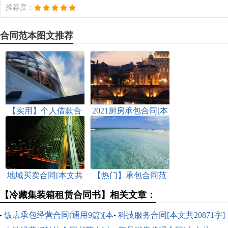
推荐度：
合同范本图文推荐
【实用】个人借款合
2021厨房承包合同[本
同范文八篇[本文共
文共2435字]
3815字]
地域买卖合同[本文共
【热门】承包合同范
6310字]
文集合九篇[本文共
【冷藏集装箱租赁合同书】相关文章：
13083字]
饭店承包经营合同(通用9篇)[本
科技服务合同[本文共20871字]